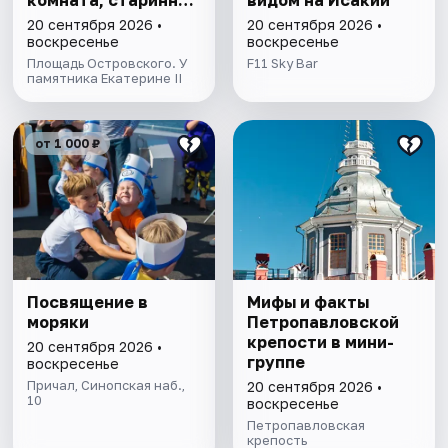
комната, старинный
видом на Исакий
парк
20 сентября 2026 •
20 сентября 2026 •
воскресенье
воскресенье
Площадь Островского. У
F11 Sky Bar
памятника Екатерине II
от 1 000 ₽
Посвящение в
Мифы и факты
моряки
Петропавловской
крепости в мини-
20 сентября 2026 •
группе
воскресенье
Причал, Синопская наб.,
20 сентября 2026 •
10
воскресенье
Петропавловская
крепость