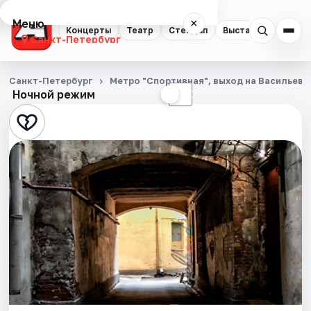
Меню
×
Концерты
Театр
Стендап
Выставки
Квест
Санкт-Петербург
Концерты
Санкт-Петербург
Метро "Спортивная", выход на Васильевс
Ночной режим
☀
☾
Театр
Стендап
Выставки
Квесты
Экскурсии
Спорт
События