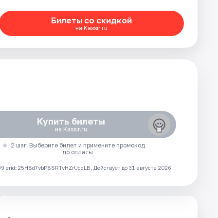
Билеты со скидкой
на Kassir.ru
Купить билеты
на Kassir.ru
2 шаг. Выберите билет и примените промокод
до оплаты
 erid: 25H8d7vbP8SRTvHZrUcdLB.
Действует до 31 августа 2026