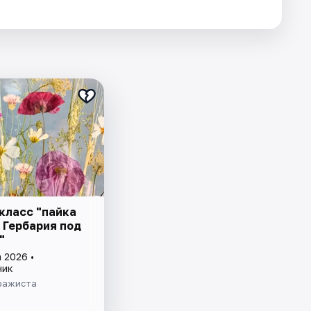
класс "пайка
 Гербария под
"
 2026 •
ник
ражиста