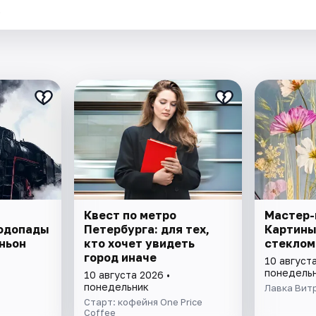
.
Квест по метро
Мастер-
Водопады
Петербурга: для тех,
Картины
ньон
кто хочет увидеть
стеклом
город иначе
10 августа
понедель
10 августа 2026 •
понедельник
Лавка Вит
Старт: кофейня One Price
Coffee