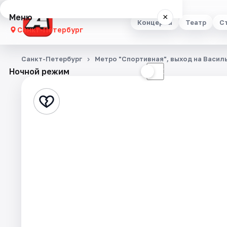
Меню
×
Концерты
Театр
С
Санкт-Петербург
Концерты
Санкт-Петербург
Метро "Спортивная", выход на Васил
Ночной режим
☀
☾
Театр
Стендап
Выставки
Квесты
Экскурсии
Спорт
События