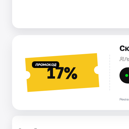
Города
Площадки
Артисты
Ск
Рейтинги
П
ПРОМОКОД
17%
Рекла