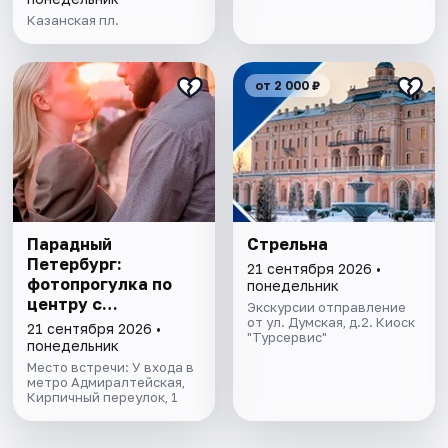
Казанская пл.
от 2 000 ₽
Парадный
Стрельна
Петербург:
21 сентября 2026 •
фотопрогулка по
понедельник
центру с
Экскурсии отправление
профессиональным
от ул. Думская, д.2. Киоск
21 сентября 2026 •
"Турсервис"
фотографом
понедельник
Место встречи: У входа в
метро Адмиралтейская,
Кирпичный переулок, 1