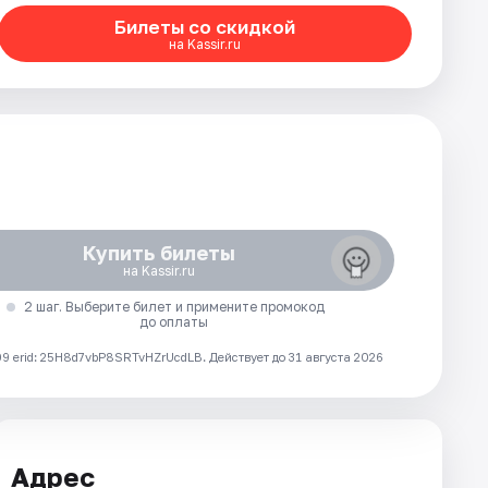
Билеты со скидкой
на Kassir.ru
Купить билеты
на Kassir.ru
2 шаг. Выберите билет и примените промокод
до оплаты
 erid: 25H8d7vbP8SRTvHZrUcdLB.
Действует до 31 августа 2026
Адрес