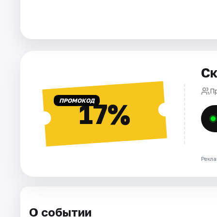
Города
Площадки
Ск
Артисты
П
Рейтинги
ПРОМОКОД
17%
Рекла
О событии