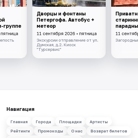
Дворцы и фонтаны
Приватн
ой
Петергофа. Автобус +
старинн
и-группе
метеор
парадны
 пятница
11 сентября 2026 • пятница
11 сентяб
епость
Экскурсии отправление от ул.
Загородный
Думская, д.2. Киоск
"Турсервис"
Навигация
Главная
Города
Площадки
Артисты
Рейтинги
Промокоды
О нас
Возврат билетов