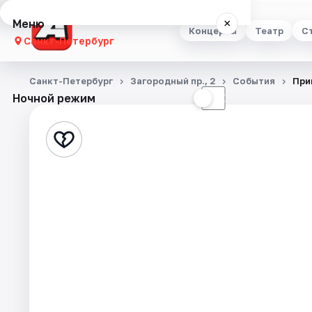
Меню
×
Концерты
Театр
С
Санкт-Петербург
Концерты
Санкт-Петербург
Загородный пр., 2
События
При
Ночной режим
☀
☾
Театр
Стендап
Выставки
Квесты
Экскурсии
Спорт
События