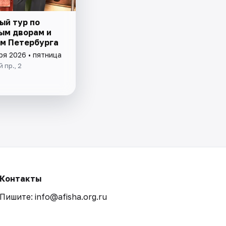
ый тур по
ым дворам и
м Петербурга
ря 2026 • пятница
 пр., 2
Контакты
Пишите: info@afisha.org.ru