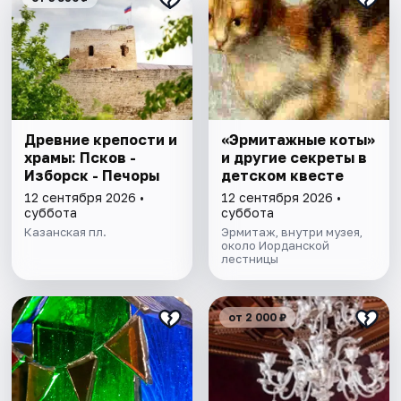
Древние крепости и
«Эрмитажные коты»
храмы: Псков -
и другие секреты в
Изборск - Печоры
детском квесте
12 сентября 2026 •
12 сентября 2026 •
суббота
суббота
Казанская пл.
Эрмитаж, внутри музея,
около Иорданской
лестницы
от 2 000 ₽