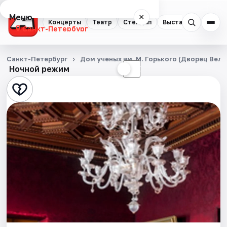
Меню
×
Концерты
Театр
Стендап
Выставки
Квест
Санкт-Петербург
Концерты
Санкт-Петербург
Дом ученых им. М. Горького (Дворец Вел
Ночной режим
☀
☾
Театр
Стендап
Выставки
Квесты
Экскурсии
Спорт
События