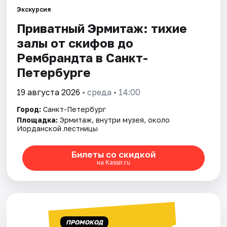
Экскурсия
Приватный Эрмитаж: тихие
Города
залы от скифов до
Площадки
Рембрандта в Санкт-
Петербурге
Артисты
19 августа 2026
• среда • 14:00
Рейтинги
Город:
Санкт-Петербург
Площадка:
Эрмитаж, внутри музея, около
Иорданской лестницы
Билеты со скидкой
на Kassir.ru
ПРОМОКОД