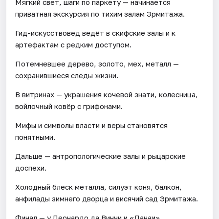
Мягкий свет, шаги по паркету — начинается
приватная экскурсия по тихим залам Эрмитажа.
Гид-искусствовед ведёт в скифские залы и к
артефактам с редким доступом.
Потемневшее дерево, золото, мех, металл —
сохранившиеся следы жизни.
В витринах — украшения кочевой знати, колесница,
войлочный ковёр с грифонами.
Мифы и символы власти и веры становятся
понятными.
Дальше — антропологические залы и рыцарские
доспехи.
Холодный блеск металла, силуэт коня, балкон,
анфилады зимнего дворца и висячий сад Эрмитажа.
Финал — у Леонардо да Винчи и «Данаи»