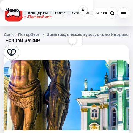
Меню
×
Концерты
Театр
Стендап
Выставки
Квест
Санкт-Петербург
Концерты
Санкт-Петербург
Эрмитаж, внутри музея, около Иорданск
Ночной режим
☀
☾
Театр
Стендап
Выставки
Квесты
Экскурсии
Спорт
События