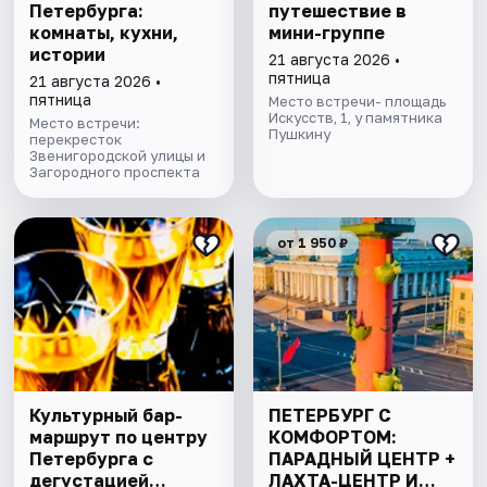
Петербурга:
путешествие в
комнаты, кухни,
мини-группе
истории
21 августа 2026 •
пятница
21 августа 2026 •
пятница
Место встречи- площадь
Искусств, 1, у памятника
Место встречи:
Пушкину
перекресток
Звенигородской улицы и
Загородного проспекта
от 1 950 ₽
Культурный бар-
ПЕТЕРБУРГ С
маршрут по центру
КОМФОРТОМ:
Петербурга с
ПАРАДНЫЙ ЦЕНТР +
дегустацией
ЛАХТА-ЦЕНТР И