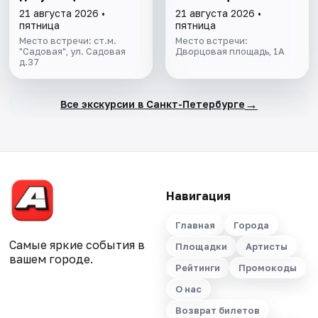
питерских настоек
ФИНСКИЙ ЗАЛИВ
21 августа 2026 •
21 августа 2026 •
пятница
пятница
Место встречи: ст.м.
Место встречи:
"Садовая", ул. Садовая
Дворцовая площадь, 1А
д.37
→
Все экскурсии в Санкт-Петербурге
Навигация
Главная
Города
Самые яркие события в
Площадки
Артисты
вашем городе.
Рейтинги
Промокоды
О нас
Возврат билетов