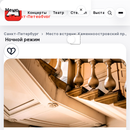
Меню
×
Концерты
Театр
Стендап
Выставки
Квест
Санкт-Петербург
Концерты
Санкт-Петербург
Место встречи: Каменноостровский пр., д.
Ночной режим
☀
☾
Театр
Стендап
Выставки
Квесты
Экскурсии
Спорт
События