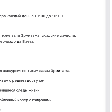
каждый день c 10: 00 до 18: 00.
 тихие залы Эрмитажа, скифские символы,
еонардо да Винчи.
ая экскурсия по тихим залам Эрмитажа.
ктам с редким доступом.
нившиеся следы жизни.
войлочный ковёр с грифонами.
и.