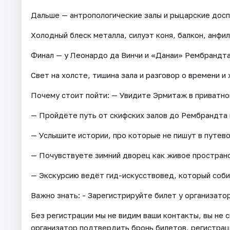
Дальше — антропологические залы и рыцарские досп
Холодный блеск металла, силуэт коня, балкон, анфи
Финал — у Леонардо да Винчи и «Данаи» Рембрандта
Свет на холсте, тишина зала и разговор о времени и 
Почему стоит пойти: — Увидите Эрмитаж в приватно
— Пройдёте путь от скифских залов до Рембрандта 
— Услышите истории, про которые не пишут в путев
— Почувствуете зимний дворец как живое пространст
— Экскурсию ведёт гид-искусствовед, который соби
Важно знать: - Зарегистрируйте билет у организатор
Без регистрации мы не видим ваши контакты, вы не 
организатор подтвердить бронь билетов, регистрация