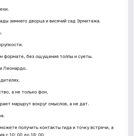
ехи.
лады зимнего дворца и висячий сад Эрмитажа.
.
хрупкости.
м формате, без ощущения толпы и суеты.
и Леонардо.
одителях.
во, а не только фон.
рает маршрут вокруг смыслов, а не дат.
а.
сможете получить контакты гида и точку встречи, а
 с 10: 00 до 18: 00.