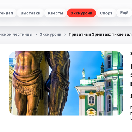
тендап
Выставки
Квесты
Экскурсии
Спорт
Ещё
анской лестницы
Экскурсии
Приватный Эрмитаж: тихие зал