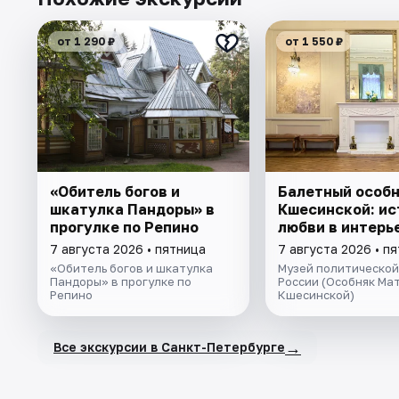
от 1 290 ₽
от 1 550 ₽
«Обитель богов и
Балетный особ
шкатулка Пандоры» в
Кшесинской: ис
прогулке по Репино
любви в интерь
7 августа 2026 • пятница
7 августа 2026 • п
«Обитель богов и шкатулка
Музей политической
Пандоры» в прогулке по
России (Особняк Ма
Репино
Кшесинской)
→
Все экскурсии в Санкт-Петербурге