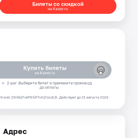
Билеты со скидкой
на Kassir.ru
Купить билеты
на Kassir.ru
2 шаг. Выберите билет и примените промокод
до оплаты
 erid: 25H8d7vbP8SRTvHZrUcdLB.
Действует до 31 августа 2026
Адрес