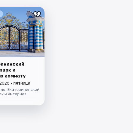
рининский
парк и
ю комнату
2026 • пятница
ело: Екатерининский
рк и Янтарная