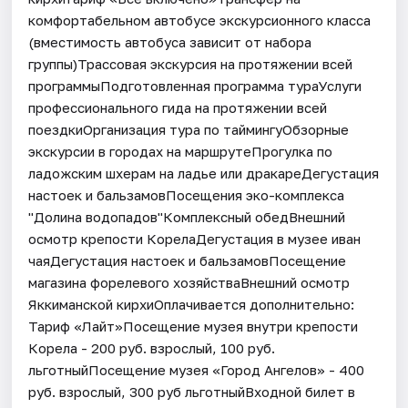
комфортабельном автобусе экскурсионного класса
(вместимость автобуса зависит от набора
группы)Трассовая экскурсия на протяжении всей
программыПодготовленная программа тураУслуги
профессионального гида на протяжении всей
поездкиОрганизация тура по таймингуОбзорные
экскурсии в городах на маршрутеПрогулка по
ладожским шхерам на ладье или дракареДегустация
настоек и бальзамовПосещения эко-комплекса
"Долина водопадов"Комплексный обедВнешний
осмотр крепости КорелаДегустация в музее иван
чаяДегустация настоек и бальзамовПосещение
магазина форелевого хозяйстваВнешний осмотр
Яккиманской кирхиОплачивается дополнительно:
Тариф «Лайт»Посещение музея внутри крепости
Корела - 200 руб. взрослый, 100 руб.
льготныйПосещение музея «Город Ангелов» - 400
руб. взрослый, 300 руб льготныйВходной билет в