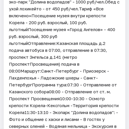
эко-парк "Долина водопадов" - 1000 руб/чел.Обед с
ухой лохикейто - от 450 руб/чел.Тариф «Все
включено»Посещение музея внутри крепости
Корела - 200 руб. взрослый, 100 руб.
льготныйПосещение музея «Город Ангелов» - 400
руб. взрослый, 300 руб
льготныйОтправление:Казанская площадь д.2
подача автобуса в 07:00, отправление в 07:30,
проспект Энгельса д.141 (метро
ПроспектПросвещения) подача в
08:00Маршрут:Санкт-Петербург - Приозерск -
Лахденпохья - Ладожские шхеры - Санкт-
ПетербургПрограмма тура:07:30 - Отправление от
Казанского собора08:00 - Отправление от ст. м.
Проспект Просвещения10:00-10:30 - Осмотр
крепости Корела-Кексгольм -Территория крепости
Корела11:30-13:10 - Экопарк "Долина водопадов": -
Фото и общение с хаски и лисами - В гостях у
северных оленей - Водяная мельница - Экскурсия в