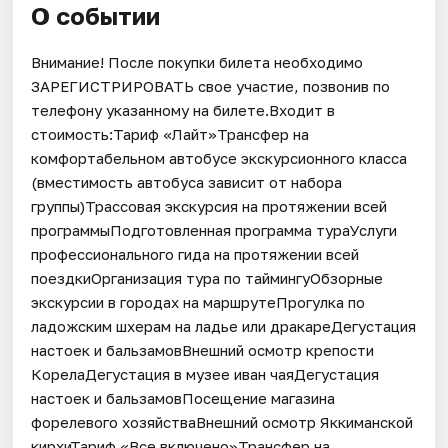
О событии
Внимание! После покупки билета необходимо
ЗАРЕГИСТРИРОВАТЬ свое участие, позвонив по
телефону указанному на билете.Входит в
стоимость:Тариф «Лайт»Трансфер на
комфортабельном автобусе экскурсионного класса
(вместимость автобуса зависит от набора
группы)Трассовая экскурсия на протяжении всей
программыПодготовленная программа тураУслуги
профессионального гида на протяжении всей
поездкиОрганизация тура по таймингуОбзорные
экскурсии в городах на маршрутеПрогулка по
ладожским шхерам на ладье или дракареДегустация
настоек и бальзамовВнешний осмотр крепости
КорелаДегустация в музее иван чаяДегустация
настоек и бальзамовПосещение магазина
форелевого хозяйстваВнешний осмотр Яккиманской
кирхиТариф «Все включено»Трансфер на