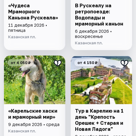
«Чудеса
В Рускеалу на
Мраморного
ретропоезде:
Каньона Рускеала»
Водопады и
мраморный каньон
11 декабря 2026 •
пятница
6 декабря 2026 •
воскресенье
Казанская пл.
Казанская пл.
от 4 050 ₽
от 4 150 ₽
«Карельские хаски
Тур в Карелию на 1
и мраморный мир»
день "Крепость
Орешек + Старая и
9 декабря 2026 • среда
Новая Ладога"
Казанская пл.