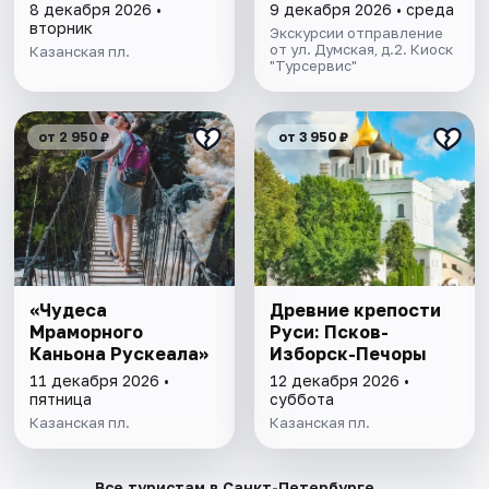
8 декабря 2026 •
9 декабря 2026 • среда
вторник
Экскурсии отправление
от ул. Думская, д.2. Киоск
Казанская пл.
"Турсервис"
от 2 950 ₽
от 3 950 ₽
«Чудеса
Древние крепости
Мраморного
Руси: Псков-
Каньона Рускеала»
Изборск-Печоры
11 декабря 2026 •
12 декабря 2026 •
пятница
суббота
Казанская пл.
Казанская пл.
→
Все туристам в Санкт-Петербурге