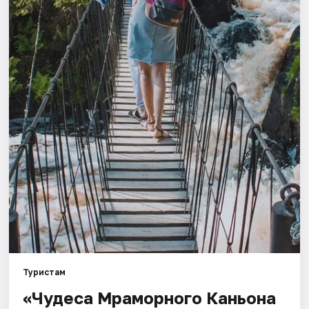
Города
Площадки
Артисты
Рейтинги
Туристам
«Чудеса Мраморного Каньона