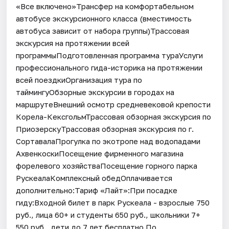
«Все включено»Трансфер на комфортабельном
автобусе экскурсионного класса (вместимость
автобуса зависит от набора группы)Трассовая
экскурсия на протяжении всей
программыПодготовленная программа тураУслуги
профессионального гида-историка на протяжении
всей поездкиОрганизация тура по
таймингуОбзорные экскурсии в городах на
маршрутеВнешний осмотр средневековой крепости
Корела-КексгольмТрассовая обзорная экскурсия по
ПриозерскуТрассовая обзорная экскурсия по г.
СортавалаПрогулка по экотропе над водопадами
АхвенкоскиПосещение фирменного магазина
форелевого хозяйстваПосещение горного парка
РускеалаКомплексный обедОплачивается
дополнительно:Тариф «Лайт»:При посадке
гиду:Входной билет в парк Рускеала - взрослые 750
руб., лица 60+ и студенты 650 руб., школьники 7+
550 руб., дети до 7 лет бесплатно.По