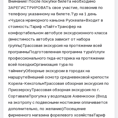
Внимание! После покупки билета необходимо
ЗАРЕГИСТРИРОВАТЬ свое участие, позвонив по
телефону указанному на билете.Тур на 1 день
«Чудеса мраморного каньона Рускеала»Входит в
стоимость:Тариф «Лайт»Трансфер на
комфортабельном автобусе экскурсионного класса
(вместимость автобуса зависит от набора
группы)Трассовая экскурсия на протяжении всей
программыПодготовленная программа тураУслуги
профессионального гида-историка на протяжении
всей поездкиОрганизация тура по
таймингуОбзорные экскурсии в городах на
маршрутеВнешний осмотр средневековой крепости
Корела-КексгольмТрассовая обзорная экскурсия по
ПриозерскуТрассовая обзорная экскурсия по г.
СортавалаПрогулка у водопадов Ахвенкоски (Вход
на экотропу с подвесными мостиками оплачивается
дополнительно, по желанию)Посещение
фирменного магазина форелевого хозяйстваТариф