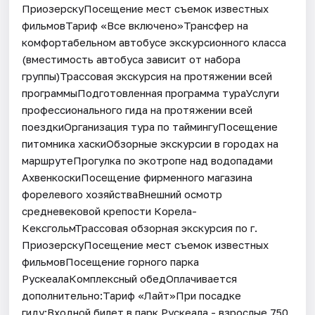
ПриозерскуПосещение мест съемок известных
фильмовТариф «Все включено»Трансфер на
комфортабельном автобусе экскурсионного класса
(вместимость автобуса зависит от набора
группы)Трассовая экскурсия на протяжении всей
программыПодготовленная программа тураУслуги
профессионального гида на протяжении всей
поездкиОрганизация тура по таймингуПосещение
питомника хаскиОбзорные экскурсии в городах на
маршрутеПрогулка по экотропе над водопадами
АхвенкоскиПосещение фирменного магазина
форелевого хозяйстваВнешний осмотр
средневековой крепости Корела-
КексгольмТрассовая обзорная экскурсия по г.
ПриозерскуПосещение мест съемок известных
фильмовПосещение горного парка
РускеалаКомплексный обедОплачивается
дополнительно:Тариф «Лайт»При посадке
гиду:Входной билет в парк Рускеала - взрослые 750