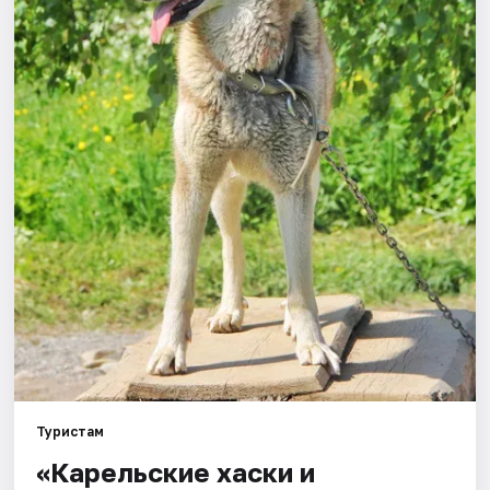
Города
Площадки
Артисты
Рейтинги
Туристам
«Карельские хаски и