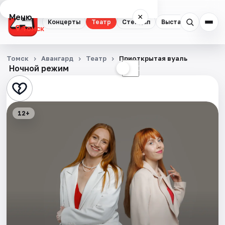
Меню
×
Концерты
Театр
Стендап
Выставки
Квест
Томск
Концерты
Томск
Авангард
Театр
Приоткрытая вуаль
Ночной режим
☀
☾
Театр
Стендап
12+
Выставки
Квесты
Экскурсии
События