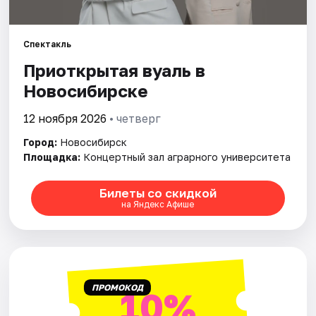
Города
Спектакль
Приоткрытая вуаль в
Площадки
Новосибирске
Артисты
12 ноября 2026
• четверг
Рейтинги
Город:
Новосибирск
Площадка:
Концертный зал аграрного университета
Билеты со скидкой
на Яндекс Афише
ПРОМОКОД
10%