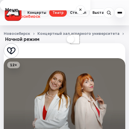
Меню
×
Концерты
Театр
Стендап
Выставки
Квест
Новосибирск
Концерты
Новосибирск
Концертный зал аграрного университета
Ночной режим
☀
☾
Театр
Стендап
12+
Выставки
Квесты
Экскурсии
Спорт
События