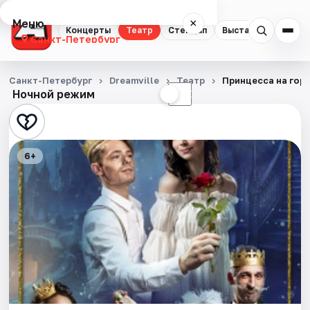
Меню
×
Концерты
Театр
Стендап
Выставки
Квест
Санкт-Петербург
Концерты
Санкт-Петербург
Dreamville
Театр
Принцесса на гор
Ночной режим
☀
☾
Театр
Стендап
6+
Выставки
Квесты
Экскурсии
Спорт
События