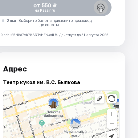
от 550 ₽
на Kassir.ru
2 шаг. Выберите билет и примените промокод
до оплаты
 erid: 25H8d7vbP8SRTvHZrUcdLB.
Действует до 31 августа 2026
Адрес
Театр кукол им. В.С. Былкова