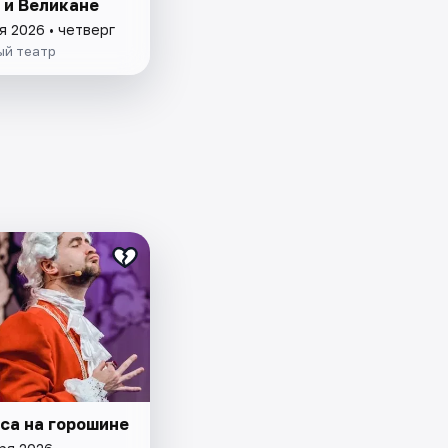
 и Великане
я 2026 • четверг
й театр
са на горошине