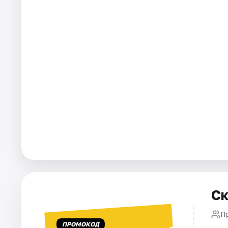
Города
Площадки
Артисты
Рейтинги
Ск
П
ПРОМОКОД