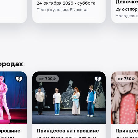
Девочке
24 октября 2026 • суббота
29 октябр
Театр кукол им. Былкова
Молодежны
ородах
от 700 ₽
от 750 ₽
орошине
Принцесса на горошине
Принцес