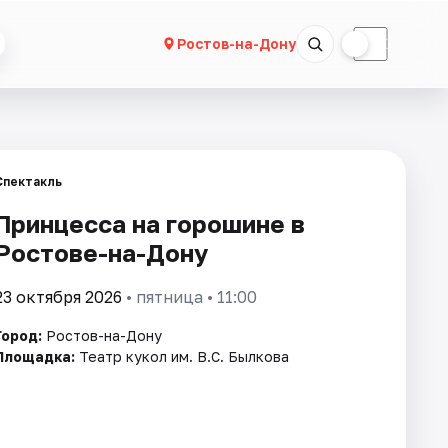
☀
☾
Ростов-на-Дону
Спектакль
Принцесса на горошине в
Ростове-на-Дону
23 октября 2026
• пятница • 11:00
Город:
Ростов-на-Дону
Площадка:
Театр кукол им. В.С. Былкова