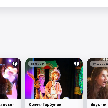
.
от 600 ₽
от 1 200 ₽
хгаузен
Конёк-Горбунок
Вкусная