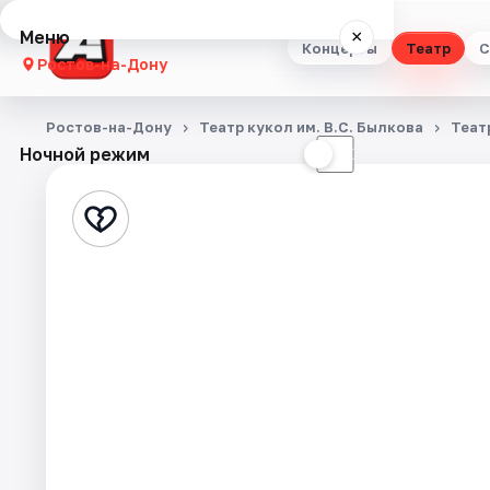
Меню
×
Концерты
Театр
С
Ростов-на-Дону
Концерты
Ростов-на-Дону
Театр кукол им. В.С. Былкова
Теат
Ночной режим
☀
☾
Театр
Стендап
Выставки
Квесты
Экскурсии
Спорт
События