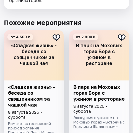
организаторов.
Похожие мероприятия
от 4 500 ₽
от 2 800 ₽
«Сладкая жизнь» -
В парк на Моховых
беседа со
горах Бора с
священником за
ужином в
чашкой чая
ресторане
«Сладкая жизнь» -
В парк на Моховых
беседа со
горах Бора с
священником за
ужином в ресторане
чашкой чая
8 августа 2026 •
суббота
8 августа 2026 •
суббота
Экскурсия с ужином на
Моховых горах «Встреча с
Римско-католический
Горьким и Шаляпиным»
приход Успения
Пресвятой Девы Марии