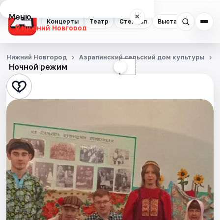
Меню
×
Концерты
Театр
Стендап
Выставки
Квест
Нижний Новгород
Концерты
Нижний Новгород
Азрапинский сельский дом культуры
Ночной режим
☀
☾
Театр
Стендап
Выставки
Квесты
Экскурсии
Спорт
События