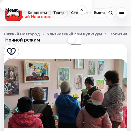
Меню
×
Концерты
Театр
Стендап
Выставки
Квест
Нижний Новгород
Концерты
Нижний Новгород
Ульяновский дом культуры
События
Ночной режим
☀
☾
Театр
Стендап
Выставки
Квесты
Экскурсии
Спорт
События