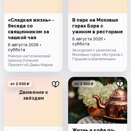
«Сладкая жизнь» -
В парк на Моховых
беседа со
горах Бора с
священником за
ужином в ресторане
чашкой чая
8 августа 2026 •
суббота
8 августа 2026 •
суббота
Экскурсия с ужином на
Моховых горах «Встреча с
Римско-католический
Горьким и Шаляпиным»
приход Успения
Пресвятой Девы Марии
от 2 500 ₽
от 2 300 ₽
Движение к
звёздам
Жизнь и кофе по-