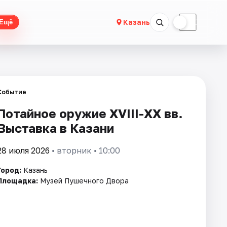
☀
☾
Казань
Ещё
Событие
Потайное оружие XVIII-XX вв.
Выставка в Казани
28 июля 2026
• вторник • 10:00
Город:
Казань
Площадка:
Музей Пушечного Двора