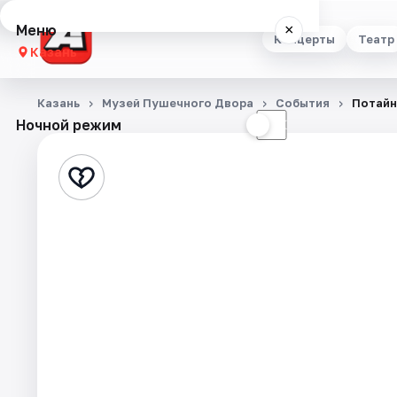
Меню
×
Концерты
Театр
Казань
Концерты
Казань
Музей Пушечного Двора
События
Потайн
Ночной режим
☀
☾
Театр
Стендап
Выставки
Квесты
Экскурсии
Спорт
События