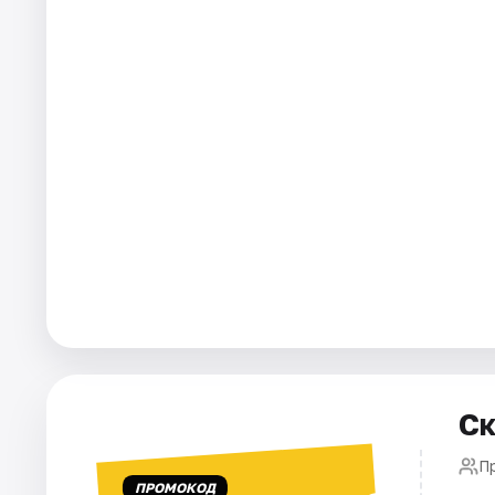
Города
Площадки
Артисты
Рейтинги
Ск
П
ПРОМОКОД