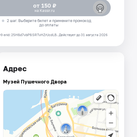
от 150 ₽
на Kassir.ru
2 шаг. Выберите билет и примените промокод
до оплаты
 erid: 25H8d7vbP8SRTvHZrUcdLB.
Действует до 31 августа 2026
Адрес
Музей Пушечного Двора