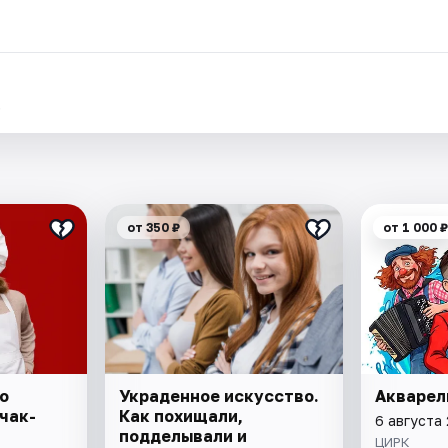
.
от 350 ₽
от 1 000 ₽
о
Украденное искусство.
Акварел
чак-
Как похищали,
6 августа 
подделывали и
ЦИРК