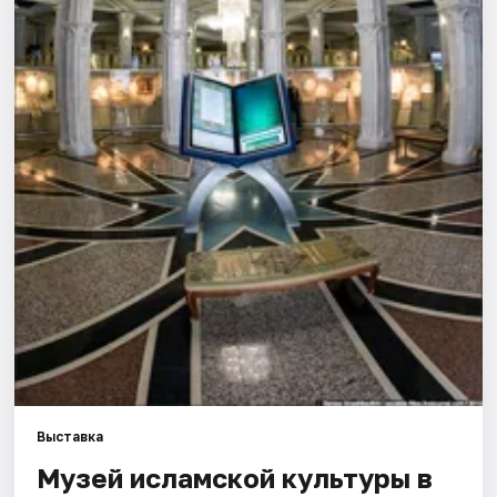
Города
Площадки
Артисты
Рейтинги
Выставка
Музей исламской культуры в