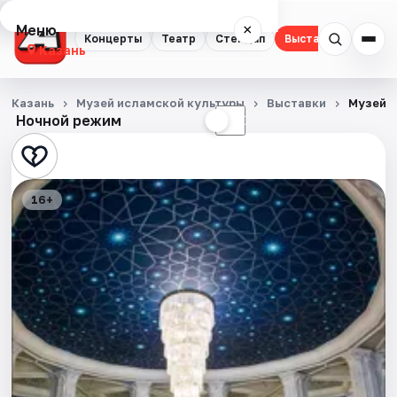
Меню
×
Концерты
Театр
Стендап
Выставки
Квест
Казань
Концерты
Казань
Музей исламской культуры
Выставки
Музей 
Ночной режим
☀
☾
Театр
Стендап
16+
Выставки
Квесты
Экскурсии
Спорт
События