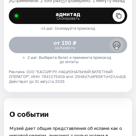
Применили: 2 599 раз
Проверено: 1 минуту назад
адмитад
Скопировать
1 шаг. Скопируйте промокод
от 150 ₽
на Kassir.ru
2 шаг. Выберите билет и примените промокод
до оплаты
Реклама. ООО "КАССИР.РУ-НАЦИОНАЛЬНЫЙ БИЛЕТНЫЙ
ОПЕРАТОР", ИНН: 7841075409 erid: 25H8d7vbP8SRTvHZrUcdLB.
Действует до 31 августа 2026
О событии
Музей дает общие представления об исламе как о
мировой религии, знакомит с ролью ислама в