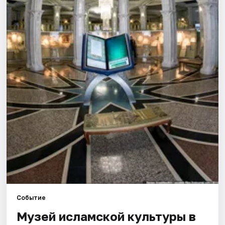
Города
Площадки
Артисты
Рейтинги
Событие
Музей исламской культуры в