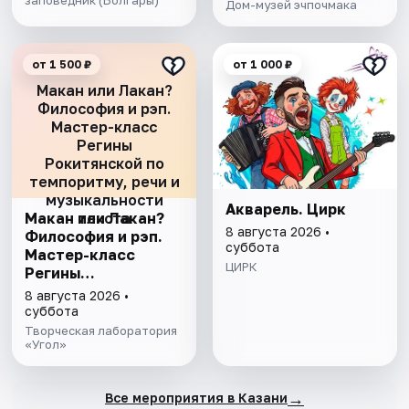
Дом-музей эчпочмака
от 1 500 ₽
от 1 000 ₽
Макан или Лакан?
Философия и рэп.
Мастер-класс
Регины
Рокитянской по
темпоритму, речи и
музыкальности
Акварель. Цирк
Макан или Лакан?
текста
8 августа 2026 •
Философия и рэп.
суббота
Мастер-класс
ЦИРК
Регины
Рокитянской по
8 августа 2026 •
темпоритму, речи и
суббота
музыкальности
Творческая лаборатория
текста
«Угол»
→
Все мероприятия в Казани