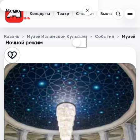
Меню
×
Концерты
Театр
Стендап
Выставки
Квест
Казань
Концерты
Казань
Музей Исламской Культуры
События
Музей и
Ночной режим
☀
☾
Театр
Стендап
Выставки
Квесты
Экскурсии
Спорт
События