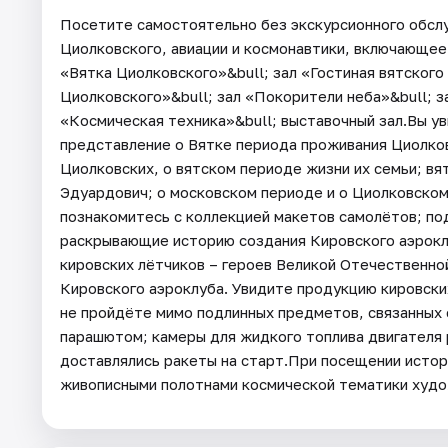
Посетите самостоятельно без экскурсионного обсл
Циолковского, авиации и космонавтики, включающее 
«Вятка Циолковского»&bull; зал «Гостиная вятского 
Циолковского»&bull; зал «Покорители неба»&bull; з
«Космическая техника»&bull; выставочный зал.Вы у
представление о Вятке периода проживания Циолков
Циолковских, о вятском периоде жизни их семьи; вя
Эдуардович; о московском периоде и о Циолковско
познакомитесь с коллекцией макетов самолётов; п
раскрывающие историю создания Кировского аэрокл
кировских лётчиков – героев Великой Отечественно
Кировского аэроклуба. Увидите продукцию кировских
не пройдёте мимо подлинных предметов, связанных с
парашютом; камеры для жидкого топлива двигателя 
доставлялись ракеты на старт.При посещении исто
живописными полотнами космической тематики худож