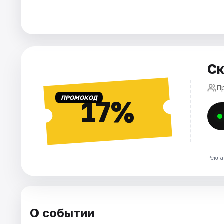
Города
Площадки
Ск
Артисты
П
Рейтинги
ПРОМОКОД
17%
Рекла
О событии