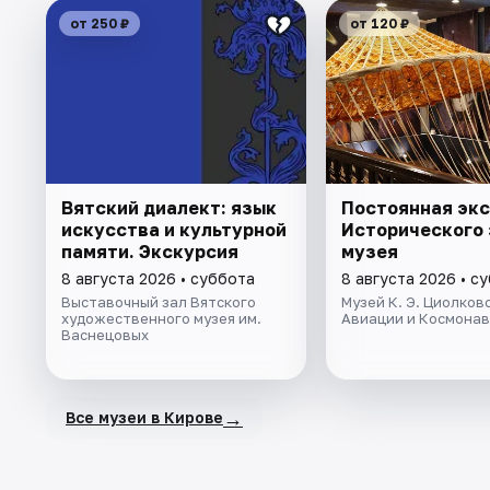
от 250 ₽
от 120 ₽
Вятский диалект: язык
Постоянная эк
искусства и культурной
Исторического
памяти. Экскурсия
музея
8 августа 2026 • суббота
8 августа 2026 • с
Выставочный зал Вятского
Музей К. Э. Циолковс
художественного музея им.
Авиации и Космона
Васнецовых
→
Все музеи в Кирове