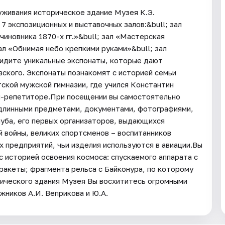
уживания историческое здание Музея К.Э.
7 экспозиционных и выставочных залов:&bull; зал
чиновника 1870-х гг.»&bull; зал «Мастерская
ал «Обнимая небо крепкими руками»&bull; зал
видите уникальные экспонаты, которые дают
ского. Экспонаты познакомят с историей семьи
тской мужской гимназии, где учился Константин
м-репетиторе.При посещении вы самостоятельно
одлинными предметами, документами, фотографиями,
уба, его первых организаторов, выдающихся
й войны, великих спортсменов – воспитанников
 предприятий, чьи изделия используются в авиации.Вы
 историей освоения космоса: спускаемого аппарата с
ракеты; фрагмента рельса с Байконура, по которому
рического здания Музея Вы восхититесь огромными
ников А.И. Веприкова и Ю.А.