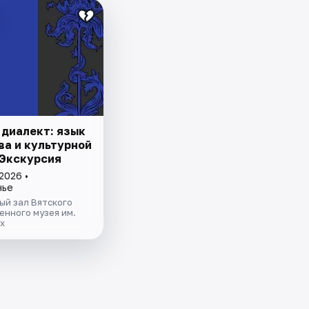
 диалект: язык
ва и культурной
 Экскурсия
2026 •
нье
ый зал Вятского
нного музея им.
х