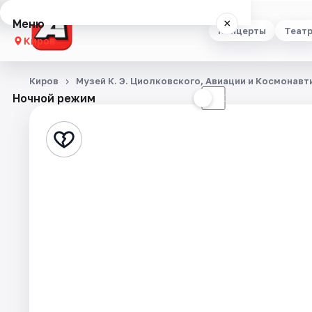
Меню
×
Концерты
Теат
Киров
Концерты
Киров
Музей К. Э. Циолковского, Авиации и Космонавт
Ночной режим
☀
☾
Театр
Стендап
Выставки
Квесты
Экскурсии
Спорт
События