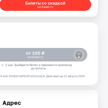
Билеты со скидкой
на Kassir.ru
от 100 ₽
на Kassir.ru
2 шаг. Выберите билет и примените промокод
до оплаты
 erid: 25H8d7vbP8SRTvHZrUcdLB.
Действует до 31 августа 2026
Адрес