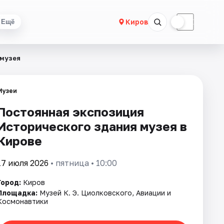
☀
☾
Киров
Ещё
 музея
Музеи
Постоянная экспозиция
Исторического здания музея в
Кирове
17 июля 2026
• пятница • 10:00
Город:
Киров
Площадка:
Музей К. Э. Циолковского, Авиации и
Космонавтики