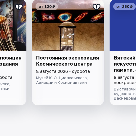
от 120 ₽
от 250 ₽
спозиция
Постоянная экспозиция
Вятский
 здания
Космического центра
искусст
памяти.
8 августа 2026 • суббота
уббота
9 августа 
Музей К. Э. Циолковского,
Авиации и Космонавтики
воскресе
кого,
втики
Выставочн
художестве
Васнецовы