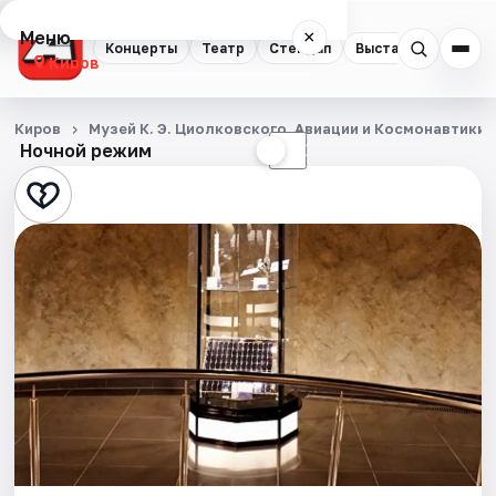
Меню
×
Концерты
Театр
Стендап
Выставки
Квест
Киров
Концерты
Киров
Музей К. Э. Циолковского, Авиации и Космонавтики
Ночной режим
☀
☾
Театр
Стендап
Выставки
Квесты
Экскурсии
Спорт
События