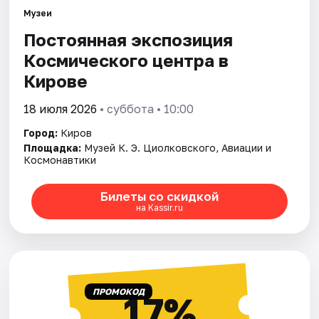
Музеи
Постоянная экспозиция
Города
Космического центра в
Площадки
Кирове
Артисты
18 июля 2026
• суббота • 10:00
Город:
Киров
Рейтинги
Площадка:
Музей К. Э. Циолковского, Авиации и
Космонавтики
Билеты со скидкой
на Kassir.ru
ПРОМОКОД
17%