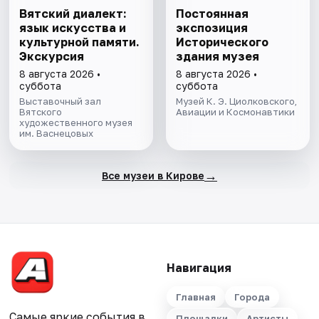
Вятский диалект:
Постоянная
язык искусства и
экспозиция
культурной памяти.
Исторического
Экскурсия
здания музея
8 августа 2026 •
8 августа 2026 •
суббота
суббота
Выставочный зал
Музей К. Э. Циолковского,
Вятского
Авиации и Космонавтики
художественного музея
им. Васнецовых
→
Все музеи в Кирове
Навигация
Главная
Города
Самые яркие события в
Площадки
Артисты