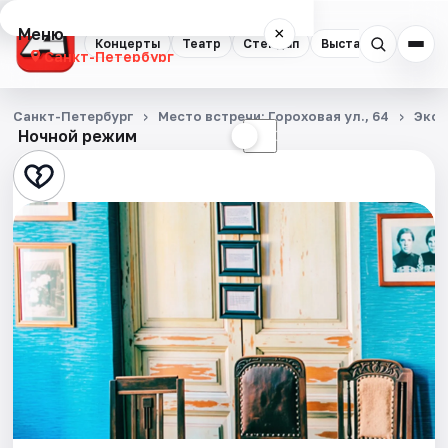
Меню
×
Концерты
Театр
Стендап
Выставки
Квест
Санкт-Петербург
Концерты
Санкт-Петербург
Место встречи: Гороховая ул., 64
Экск
Ночной режим
☀
☾
Театр
Стендап
Выставки
Квесты
Экскурсии
Спорт
События