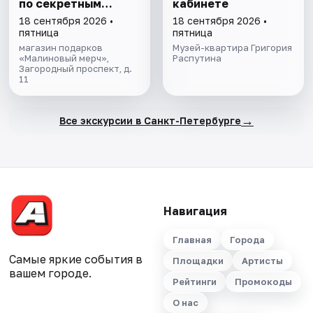
по секретным
кабинете
местам
18 сентября 2026 •
18 сентября 2026 •
пятница
пятница
магазин подарков
Музей-квартира Григория
«Малиновый мерч»,
Распутина
Загородный проспект, д.
11
→
Все экскурсии в Санкт-Петербурге
Навигация
Главная
Города
Самые яркие события в
Площадки
Артисты
вашем городе.
Рейтинги
Промокоды
О нас