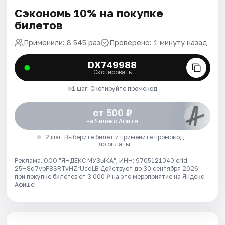
Сэкономь 10% на покупке
билетов
Применили: 8 545 раз
Проверено: 1 минуту назад
DX749988
Скопировать
1 шаг. Скопируйте промокод
от 500 ₽
на Яндекс Афише
2 шаг. Выберите билет и примените промокод
до оплаты
Реклама. ООО "ЯНДЕКС МУЗЫКА", ИНН: 9705121040 erid:
25H8d7vbP8SRTvHZrUcdLB
Действует до 30 сентября 2026
при покупке билетов от 3 000 ₽ на это мероприятие на Яндекс
Афише!