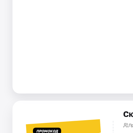
Города
Площадки
Артисты
Рейтинги
Ск
П
ПРОМОКОД