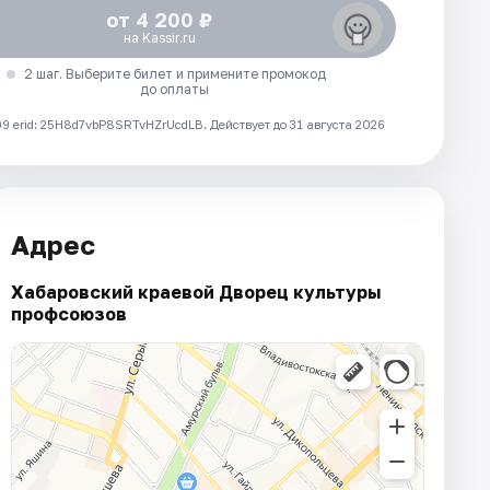
от 4 200 ₽
на Kassir.ru
2 шаг. Выберите билет и примените промокод
до оплаты
 erid: 25H8d7vbP8SRTvHZrUcdLB.
Действует до 31 августа 2026
Адрес
Хабаровский краевой Дворец культуры
профсоюзов