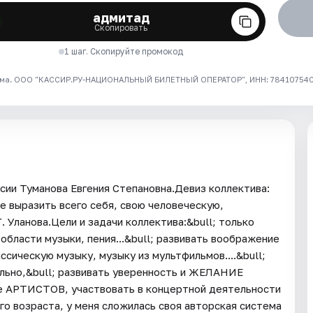
адмитад
Скопировать
1 шаг. Скопируйте промокод
ма. ООО "КАССИР.РУ-НАЦИОНАЛЬНЫЙ БИЛЕТНЫЙ ОПЕРАТОР", ИНН: 7841075409
сии Туманова Евгения Степановна.Девиз коллектива:
е выразить всего себя, свою человеческую,
Уланова.Цели и задачи коллектива:&bull; только
 области музыки, пения...&bull; развивать воображение
сическую музыку, музыку из мультфильмов....&bull;
ально,&bull; развивать уверенность и ЖЕЛАНИЕ
 АРТИСТОВ, участвовать в концертной деятельности
 возраста, у меня сложилась своя авторская система