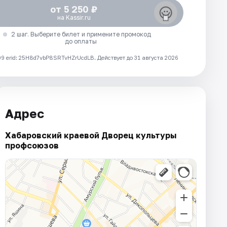
от 5 250 ₽
на Kassir.ru
2 шаг. Выберите билет и примените промокод
до оплаты
 erid: 25H8d7vbP8SRTvHZrUcdLB.
Действует до 31 августа 2026
Адрес
Хабаровский краевой Дворец культуры
профсоюзов