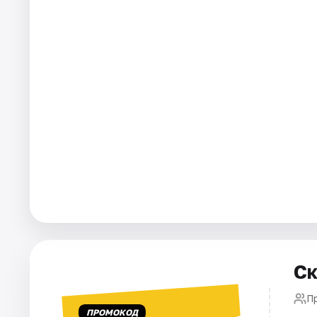
Города
Площадки
Артисты
Рейтинги
Ск
П
ПРОМОКОД