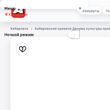
Меню
×
Концерты
Те
Хабаровск
Концерты
Хабаровск
Хабаровский краевой Дворец культуры пр
Ночной режим
☀
☾
Театр
Стендап
Выставки
Экскурсии
Спорт
События