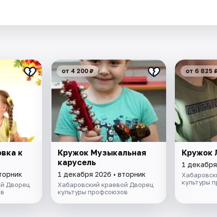
.
от 4 200 ₽
от 6 825 
вка к
Кружок Музыкальная
Кружок 
карусель
1 декабря
вторник
1 декабря 2026 • вторник
Хабаровск
культуры 
ой Дворец
Хабаровский краевой Дворец
ов
культуры профсоюзов