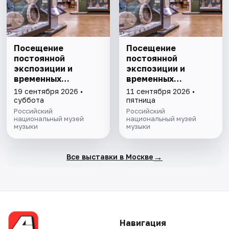
Посещение
Посещение
постоянной
постоянной
экспозиции и
экспозиции и
временных
временных
выставок Музея
выставок Музея
19 сентября 2026 •
11 сентября 2026 •
музыки
музыки
суббота
пятница
Российский
Российский
национальный музей
национальный музей
музыки
музыки
→
Все выставки в Москве
Навигация