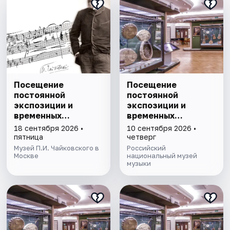
Посещение
Посещение
постоянной
постоянной
экспозиции и
экспозиции и
временных
временных
выставок музея
выставок Музея
18 сентября 2026 •
10 сентября 2026 •
П.И. Чайковского
музыки
пятница
четверг
Музей П.И. Чайковского в
Российский
Москве
национальный музей
музыки