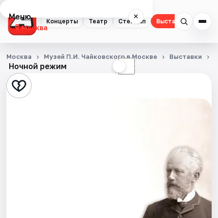
Меню
×
Концерты
Театр
Стендап
Выставки
Квест
Москва
Концерты
Москва
Музей П.И. Чайковского в Москве
Выставки
Ночной режим
☀
☾
Театр
Стендап
Выставки
Квесты
Экскурсии
Спорт
События