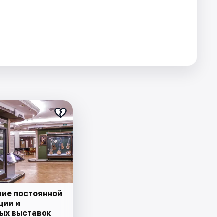
ие постоянной
ции и
ых выставок