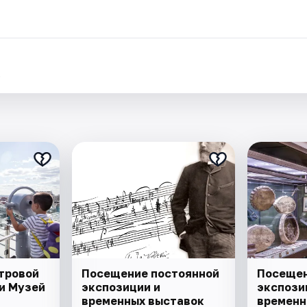
.
тровой
Посещение постоянной
Посещен
и Музей
экспозиции и
экспози
временных выставок
временн