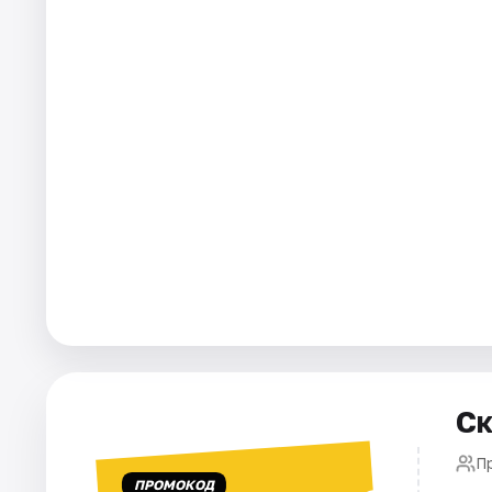
Города
Площадки
Артисты
Рейтинги
Ск
П
ПРОМОКОД