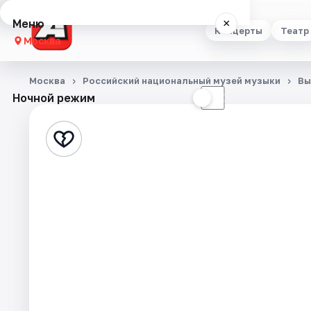
Меню
×
Концерты
Театр
Москва
Концерты
Москва
Российский национальный музей музыки
Вы
Ночной режим
☀
☾
Театр
Стендап
Выставки
Квесты
Экскурсии
Спорт
События