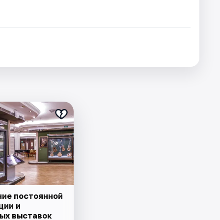
ие постоянной
ции и
ых выставок