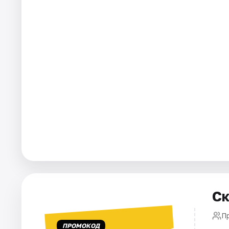
Города
Площадки
Артисты
Рейтинги
Ск
П
ПРОМОКОД