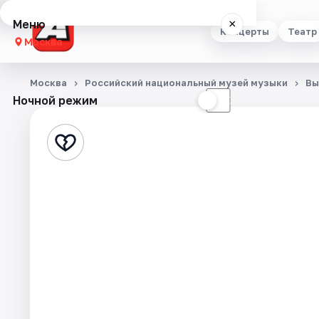
Меню
×
Концерты
Театр
Москва
Концерты
Москва
Российский национальный музей музыки
Вы
Ночной режим
☀
☾
Театр
Стендап
Выставки
Квесты
Экскурсии
Спорт
События