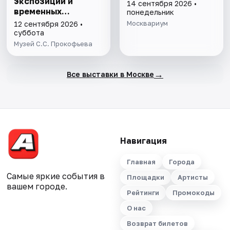
экспозиции и
14 сентября 2026 •
временных
понедельник
выставок музея
Москвариум
12 сентября 2026 •
С.С. Прокофьева
суббота
Музей С.С. Прокофьева
→
Все выставки в Москве
Навигация
Главная
Города
Самые яркие события в
Площадки
Артисты
вашем городе.
Рейтинги
Промокоды
О нас
Возврат билетов