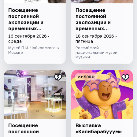
Посещение
Посещение
постоянной
постоянной
экспозиции и
экспозиции и
временных
временных
выставок музея
выставок Музея
16 сентября 2026 •
18 сентября 2026 •
П.И. Чайковского
музыки
среда
пятница
Музей П.И. Чайковского в
Российский
Москве
национальный музей
музыки
от 900 ₽
Посещение
Выставка
постоянной
«Капибарабууум»