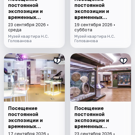
постоянной
постоянной
экспозиции и
экспозиции и
временных
временных
выставок музея-
выставок музея-
23 сентября 2026 •
19 сентября 2026 •
квартиры Н.С.
квартиры Н.С.
среда
суббота
Голованова
Голованова
Музей квартира Н.С.
Музей квартира Н.С.
Голованова
Голованова
Посещение
Посещение
постоянной
постоянной
экспозиции и
экспозиции и
временных
временных
выставок музея
выставок Музея
17 сентября 2026 •
23 сентября 2026 •