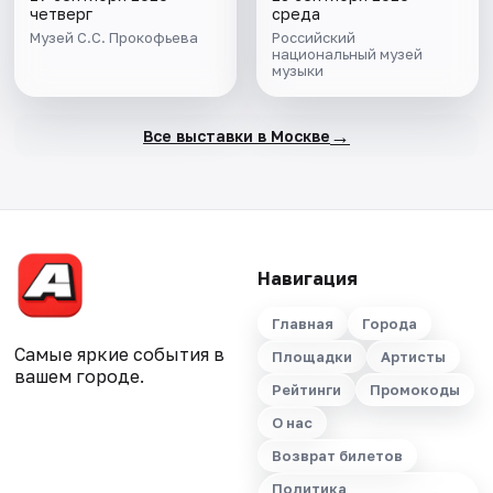
С.С. Прокофьева
музыки
четверг
среда
Музей С.С. Прокофьева
Российский
национальный музей
музыки
→
Все выставки в Москве
Навигация
Главная
Города
Самые яркие события в
Площадки
Артисты
вашем городе.
Рейтинги
Промокоды
О нас
Возврат билетов
Политика