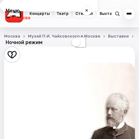
Меню
×
Концерты
Театр
Стендап
Выставки
Квест
Москва
Концерты
Москва
Музей П.И. Чайковского в Москве
Выставки
Ночной режим
☀
☾
Театр
Стендап
Выставки
Квесты
Экскурсии
Спорт
События