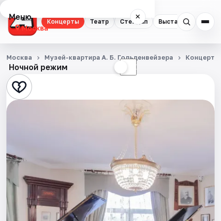
Меню
×
Концерты
Театр
Стендап
Выставки
Квест
Москва
Концерты
Москва
Музей-квартира А. Б. Гольденвейзера
Концерты
Ночной режим
☀
☾
Театр
Стендап
Выставки
Квесты
Экскурсии
Спорт
События