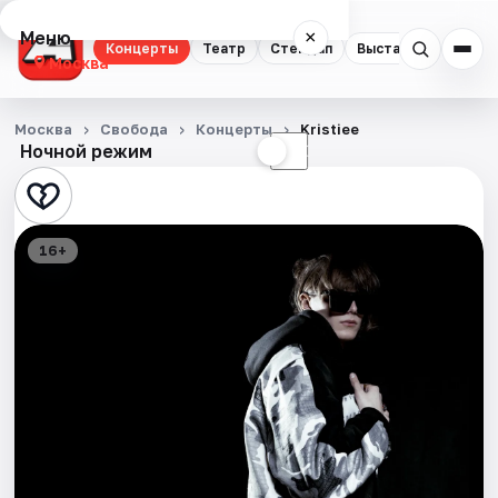
Меню
×
Концерты
Театр
Стендап
Выставки
Квест
Москва
Концерты
Москва
Свобода
Концерты
Kristiee
Ночной режим
☀
☾
Театр
Стендап
16+
Выставки
Квесты
Экскурсии
Спорт
События