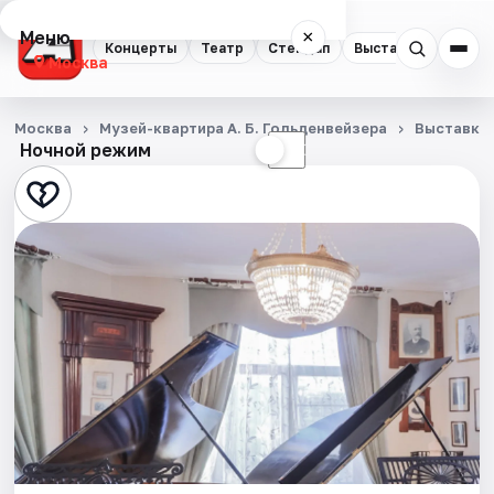
Меню
×
Концерты
Театр
Стендап
Выставки
Квест
Москва
Концерты
Москва
Музей-квартира А. Б. Гольденвейзера
Выставки
Ночной режим
☀
☾
Театр
Стендап
Выставки
Квесты
Экскурсии
Спорт
События