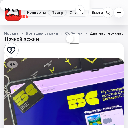
Меню
×
Концерты
Театр
Стендап
Выставки
Квест
Москва
Концерты
Москва
Большая страна
События
Два мастер-класса
Ночной режим
☀
☾
Театр
Стендап
6+
Выставки
Квесты
Экскурсии
Спорт
События