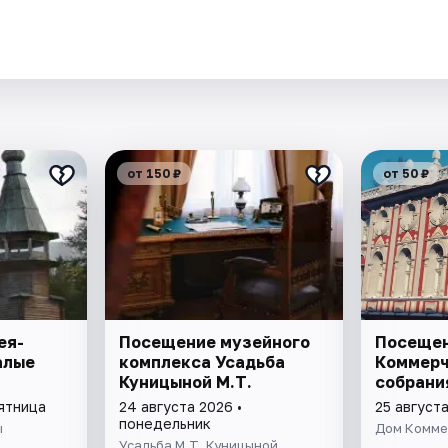
.
от 150 ₽
от 50 ₽
ея-
Посещение музейного
Посещен
алые
комплекса Усадьба
Коммерч
Куницыной М.Т.
собрани
пятница
24 августа 2026 •
25 августа
понедельник
ы
Дом Комме
Усадьба М.Т. Куницыной