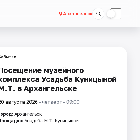
☀
☾
Архангельск
Событие
Посещение музейного
комплекса Усадьба Куницыной
М.Т. в Архангельске
20 августа 2026
• четверг • 09:00
Город:
Архангельск
Площадка:
Усадьба М.Т. Куницыной