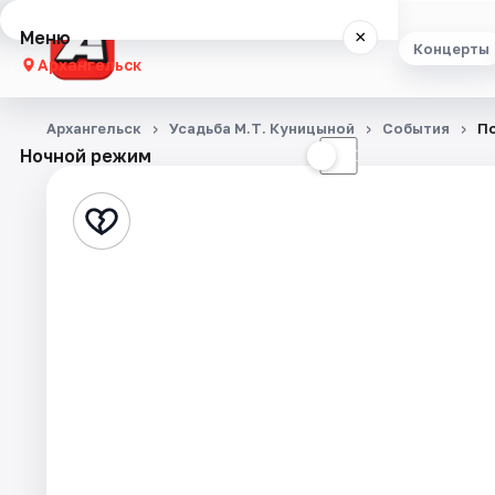
Меню
×
Концерты
Архангельск
Концерты
Архангельск
Усадьба М.Т. Куницыной
События
По
Ночной режим
☀
☾
Театр
Стендап
Экскурсии
Спорт
События
Города