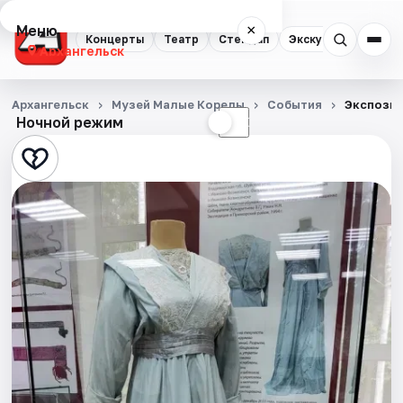
Меню
×
Концерты
Театр
Стендап
Экскурсии
Спор
Архангельск
Концерты
Архангельск
Музей Малые Корелы
События
Экспозиц
Ночной режим
☀
☾
Театр
Стендап
Экскурсии
Спорт
События
Города