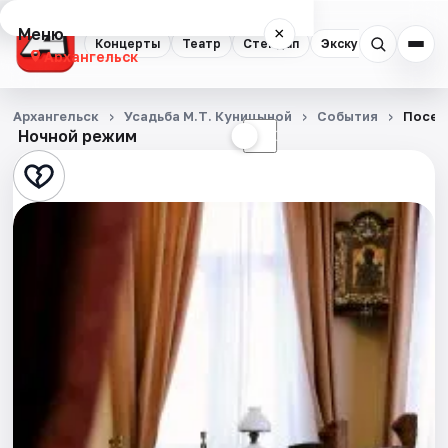
Меню
×
Концерты
Театр
Стендап
Экскурсии
Спор
Архангельск
Концерты
Архангельск
Усадьба М.Т. Куницыной
События
Посещ
Ночной режим
☀
☾
Театр
Стендап
Экскурсии
Спорт
События
Города