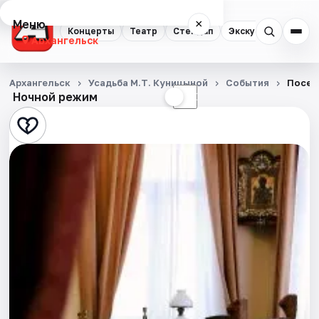
Меню
×
Концерты
Театр
Стендап
Экскурсии
Спор
Архангельск
Концерты
Архангельск
Усадьба М.Т. Куницыной
События
Посещ
Ночной режим
☀
☾
Театр
Стендап
Экскурсии
Спорт
События
Города