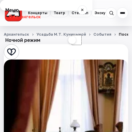
Меню
×
Концерты
Театр
Стендап
Экскурсии
Спор
Архангельск
Концерты
Архангельск
Усадьба М.Т. Куницыной
События
Посещ
Ночной режим
☀
☾
Театр
Стендап
Экскурсии
Спорт
События
Города