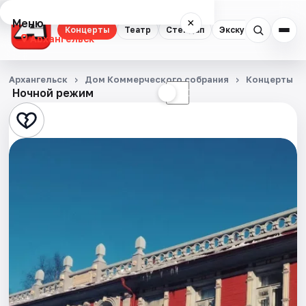
Меню
×
Концерты
Театр
Стендап
Экскурсии
Спор
Архангельск
Концерты
Архангельск
Дом Коммерческого собрания
Концерты
Ночной режим
☀
☾
Театр
Стендап
Экскурсии
Спорт
События
Города