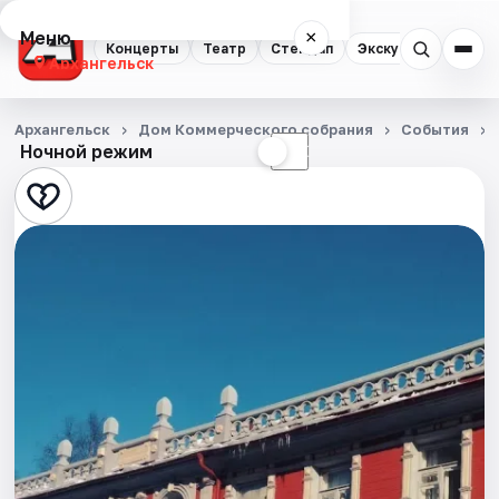
Меню
×
Концерты
Театр
Стендап
Экскурсии
Спор
Архангельск
Концерты
Архангельск
Дом Коммерческого собрания
События
Ночной режим
☀
☾
Театр
Стендап
Экскурсии
Спорт
События
Города