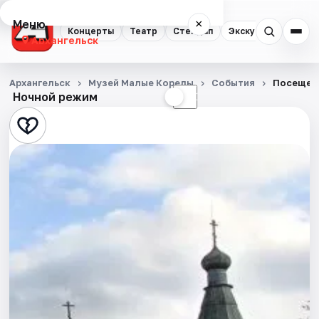
Меню
×
Концерты
Театр
Стендап
Экскурсии
Спор
Архангельск
Концерты
Архангельск
Музей Малые Корелы
События
Посещен
Ночной режим
☀
☾
Театр
Стендап
Экскурсии
Спорт
События
Города