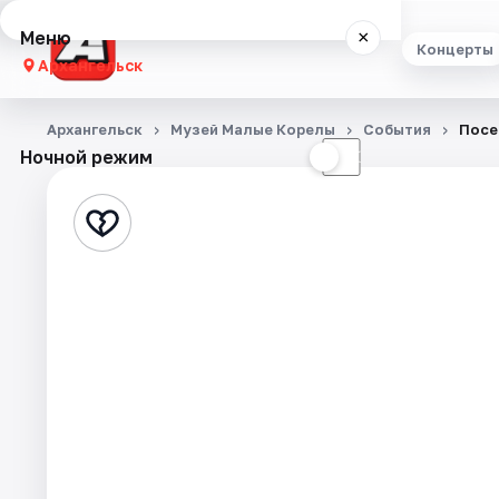
Меню
×
Концерты
Архангельск
Концерты
Архангельск
Музей Малые Корелы
События
Посе
Ночной режим
☀
☾
Театр
Стендап
Экскурсии
Спорт
События
Города