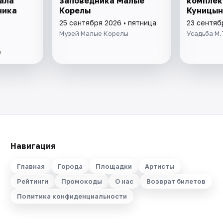
ала
заповедника Малые
комплек
ника
Корелы
Куницын
25 сентября 2026 • пятница
23 сентяб
Музей Малые Корелы
Усадьба М.
ы
Навигация
Главная
Города
Площадки
Артисты
Рейтинги
Промокоды
О нас
Возврат билетов
Политика конфиденциальности