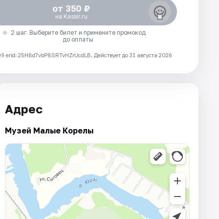
от 350 ₽
на Kassir.ru
2 шаг. Выберите билет и примените промокод
до оплаты
 erid: 25H8d7vbP8SRTvHZrUcdLB.
Действует до 31 августа 2026
Адрес
Музей Малые Корелы