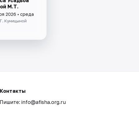
са Усадьба
ой М.Т.
ря 2026 • среда
Т. Куницыной
Контакты
Пишите: info@afisha.org.ru