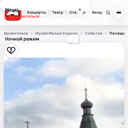
Меню
×
Концерты
Театр
Стендап
Экскурсии
Спор
Архангельск
Концерты
Архангельск
Музей Малые Корелы
События
Посещен
Ночной режим
☀
☾
Театр
Стендап
Экскурсии
Спорт
События
Города