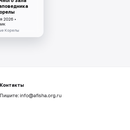
чного зала
аповедника
орелы
я 2026 •
ник
ые Корелы
Контакты
Пишите: info@afisha.org.ru