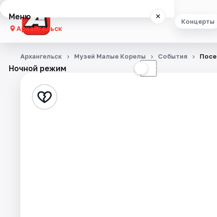
Меню
×
Концерты
Архангельск
Концерты
Архангельск
Музей Малые Корелы
События
Посе
Ночной режим
☀
☾
Театр
Стендап
Экскурсии
Спорт
События
Города