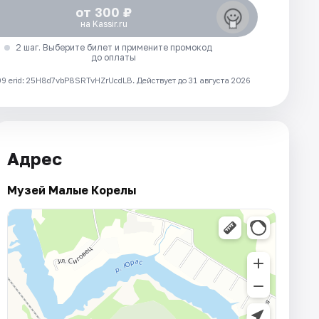
от 300 ₽
на Kassir.ru
2 шаг. Выберите билет и примените промокод
до оплаты
 erid: 25H8d7vbP8SRTvHZrUcdLB.
Действует до 31 августа 2026
Адрес
Музей Малые Корелы