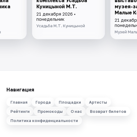
ала
комплекса Усадьба
выставо
ника
Куницыной М.Т.
музея-з
Малые К
21 декабря 2026 •
понедельник
21 декабр
понедель
Усадьба М.Т. Куницыной
ы
Музей Мал
Навигация
Главная
Города
Площадки
Артисты
Рейтинги
Промокоды
О нас
Возврат билетов
Политика конфиденциальности