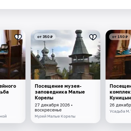
.
от 350 ₽
от 150 ₽
ейного
Посещение музея-
Посещен
дьба
заповедника Малые
комплек
Корелы
Куницын
27 декабря 2026 •
26 декабр
воскресенье
Усадьба М.
ыной
Музей Малые Корелы