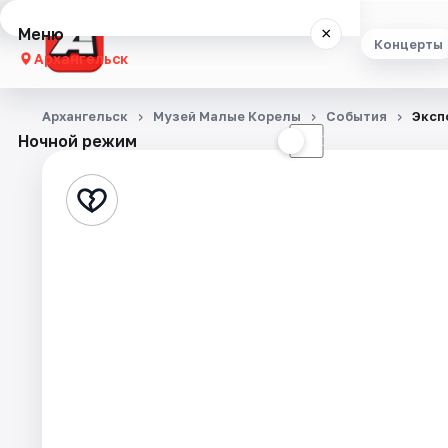
Меню
×
Концерты
Архангельск
Концерты
Архангельск
Музей Малые Корелы
События
Эксп
Ночной режим
☀
☾
Театр
Стендап
Экскурсии
Спорт
События
Города