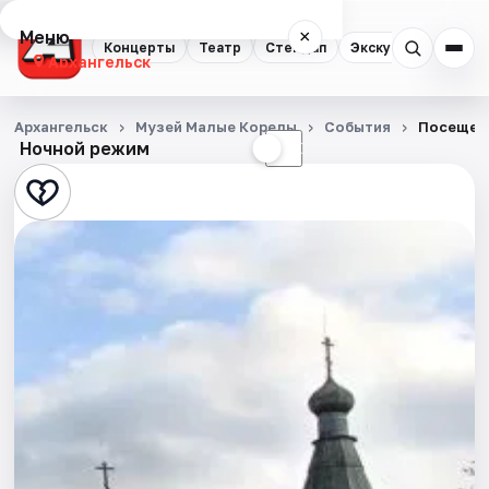
Меню
×
Концерты
Театр
Стендап
Экскурсии
Спор
Архангельск
Концерты
Архангельск
Музей Малые Корелы
События
Посещен
Ночной режим
☀
☾
Театр
Стендап
Экскурсии
Спорт
События
Города