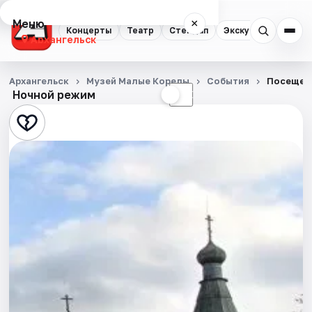
Меню
×
Концерты
Театр
Стендап
Экскурсии
Спор
Архангельск
Концерты
Архангельск
Музей Малые Корелы
События
Посещен
Ночной режим
☀
☾
Театр
Стендап
Экскурсии
Спорт
События
Города