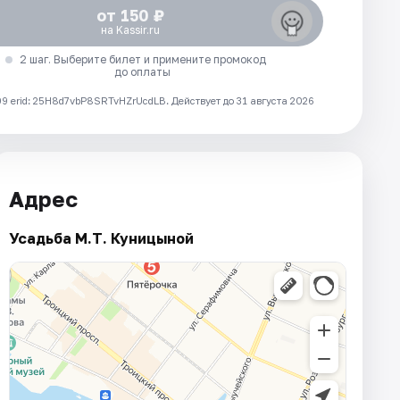
от 150 ₽
на Kassir.ru
2 шаг. Выберите билет и примените промокод
до оплаты
 erid: 25H8d7vbP8SRTvHZrUcdLB.
Действует до 31 августа 2026
Адрес
Усадьба М.Т. Куницыной