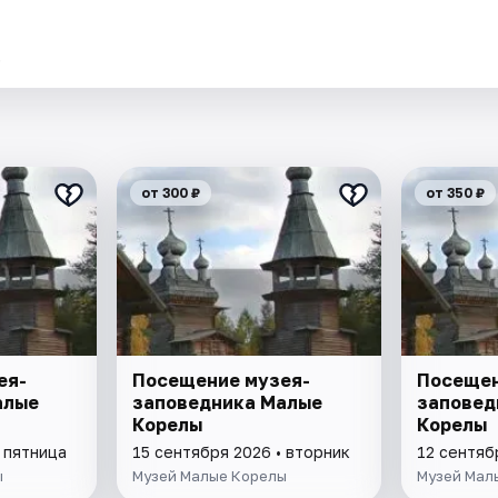
.
от 300 ₽
от 350 ₽
ея-
Посещение музея-
Посещен
алые
заповедника Малые
заповед
Корелы
Корелы
 пятница
15 сентября 2026 • вторник
12 сентяб
ы
Музей Малые Корелы
Музей Мал