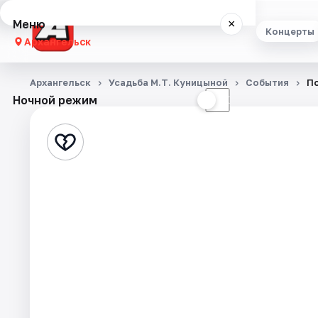
Меню
×
Концерты
Архангельск
Концерты
Архангельск
Усадьба М.Т. Куницыной
События
По
Ночной режим
☀
☾
Театр
Стендап
Экскурсии
Спорт
События
Города