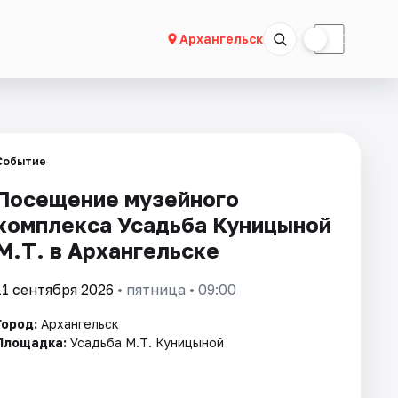
☀
☾
Архангельск
Событие
Посещение музейного
комплекса Усадьба Куницыной
М.Т. в Архангельске
11 сентября 2026
• пятница • 09:00
Город:
Архангельск
Площадка:
Усадьба М.Т. Куницыной